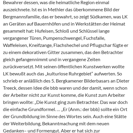
Bewahrer dessen, was die heimatliche Region einmal
auszeichnete. Ist es in Methler das überkommene Bild der
Bergmannsfamilie, das er bewahrt, so zeigt Südkamen, was LK
an Geräten auf Bauernhöfen und in Werkstätten der Heimat
gesammelt hat: Hufeisen, Schloß und Schlüssel lange
vergangener Türen, Pumpenschwengel, Fuchsfalle,
Waffeleisen, Kneifzange, Flachshechel und Pflugschar fügte er
zu einem dekorativen Gitter zusammen, das den Betrachter
gleich gefangennimmt und in vergangene Zeiten
zurückversetzt. Mit seinen öffentlichen Kunstwerken wollte
LK bewußt auch das „kulturlose Ruhrgebiet“ aufwerten. So
schrieb er anläßlich des 5. Bergkamener Bilderbasars an Dieter
Treeck, dessen Idee die bbb waren und der damit, wenn schon
der Arbeiter nicht zur Kunst komme, die Kunst zum Arbeiter
bringen wollte: „Die Kunst ging zum Betrachter. Das war doch
die einfache Grundformel. … „Er (Anm.: der bbb) sollte ein Ort
der Grundbildung im Sinne des Wortes sein. Auch eine Stätte
der Weiterbildung, Bekanntmachung mit dem neuen
Gedanken– und Formengut. Aber er hat sich zur