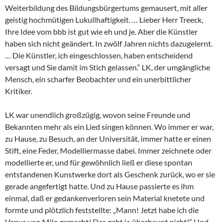
Weiterbildung des Bildungsbürgertums gemausert, mit aller
geistig hochmütigen Lukullhaftigkeit. … Lieber Herr Treeck,
Ihre Idee vom bbb ist gut wie eh und je. Aber die Künstler
haben sich nicht geändert. In zwölf Jahren nichts dazugelernt.
… Die Künstler, ich eingeschlossen, haben entscheidend
versagt und Sie damit im Stich gelassen.“ LK, der umgängliche
Mensch, ein scharfer Beobachter und ein unerbittlicher
Kritiker.
LK war unendlich großzügig, wovon seine Freunde und
Bekannten mehr als ein Lied singen können. Wo immer er war,
zu Hause, zu Besuch, an der Universität, immer hatte er einen
Stift, eine Feder, Modelliermasse dabei. Immer zeichnete oder
modellierte er, und für gewöhnlich ließ er diese spontan
entstandenen Kunstwerke dort als Geschenk zurück, wo er sie
gerade angefertigt hatte. Und zu Hause passierte es ihm
einmal, daß er gedankenverloren sein Material knetete und
formte und plötzlich feststellte: „Mann! Jetzt habe ich die
Venus von Milo gemacht! Das geht ja überhaupt nicht!“ Und