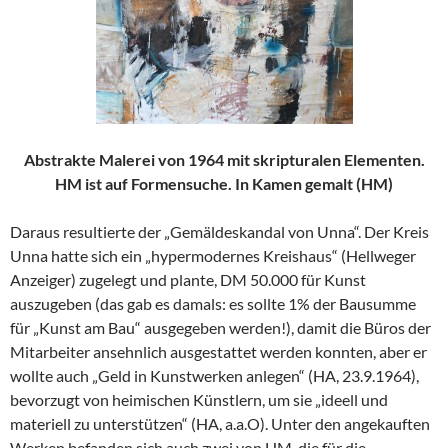
Abstrakte Malerei von 1964 mit skripturalen Elementen.
HM ist auf Formensuche. In Kamen gemalt (HM)
Daraus resultierte der „Gemäldeskandal von Unna“. Der Kreis
Unna hatte sich ein „hypermodernes Kreishaus“ (Hellweger
Anzeiger) zugelegt und plante, DM 50.000 für Kunst
auszugeben (das gab es damals: es sollte 1% der Bausumme
für „Kunst am Bau“ ausgegeben werden!), damit die Büros der
Mitarbeiter ansehnlich ausgestattet werden konnten, aber er
wollte auch „Geld in Kunstwerken anlegen“ (HA, 23.9.1964),
bevorzugt von heimischen Künstlern, um sie „ideell und
materiell zu unterstützen“ (HA, a.a.O). Unter den angekauften
Werken befanden sich auch zwei von HM, die für die