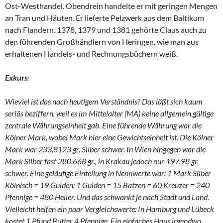
Ost-Westhandel. Obendrein handelte er mit geringen Mengen
an Tran und Häuten. Er lieferte Pelzwerk aus dem Baltikum
nach Flandern. 1378, 1379 und 1381 gehörte Claus auch zu
den führenden Großhändlern von Heringen, wie man aus
erhaltenen Handels- und Rechnungsbüchern weiß.
Exkurs
:
Wieviel ist das nach heutigem Verständnis? Das läßt sich kaum
seriös beziffern, weil es im Mittelalter (MA) keine allgemein gültige
zentrale Währungseinheit gab. Eine führende Währung war die
Kölner Mark, wobei Mark hier eine Gewichtseinheit ist. Die Kölner
Mark war 233,8123 gr. Silber schwer. In Wien hingegen war die
Mark Silber fast 280,668 gr., in Krakau jedoch nur 197,98 gr.
schwer. Eine geläufige Einteilung in Nennwerte war: 1 Mark Silber
Kölnisch = 19 Gulden; 1 Gulden = 15 Batzen = 60 Kreuzer = 240
Pfennige = 480 Heller. Und das schwankt je nach Stadt und Land.
Vielleicht helfen ein paar Vergleichswerte: In Hamburg und Lübeck
kostet 1 Pfund Butter 4 Pfennige. Ein einfaches Haus irgendwo