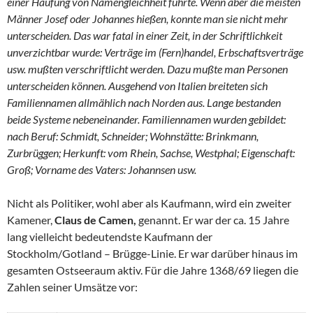
einer Häufung von Namengleichheit führte. Wenn aber die meisten
Männer Josef oder Johannes hießen, konnte man sie nicht mehr
unterscheiden. Das war fatal in einer Zeit, in der Schriftlichkeit
unverzichtbar wurde: Verträge im (Fern)handel, Erbschaftsverträge
usw. mußten verschriftlicht werden. Dazu mußte man Personen
unterscheiden können. Ausgehend von Italien breiteten sich
Familiennamen allmählich nach Norden aus. Lange bestanden
beide Systeme nebeneinander. Familiennamen wurden gebildet:
nach Beruf: Schmidt, Schneider; Wohnstätte: Brinkmann,
Zurbrüggen; Herkunft: vom Rhein, Sachse, Westphal; Eigenschaft:
Groß; Vorname des Vaters: Johannsen usw.
Nicht als Politiker, wohl aber als Kaufmann, wird ein zweiter
Kamener,
Claus de Camen,
genannt. Er war der ca. 15 Jahre
lang vielleicht bedeutendste Kaufmann der
Stockholm/Gotland – Brügge-Linie. Er war darüber hinaus im
gesamten Ostseeraum aktiv. Für die Jahre 1368/69 liegen die
Zahlen seiner Umsätze vor: