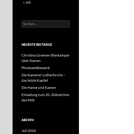
« Juli
Suchen
nach:
NEUESTE BEITRÄGE
Christina Greeven-Bierkämper
über Kamen
Photowettbewerb
Die Kamener Lutherkirche –
das letzte Kapitel
Die Hanse und Kamen
Einladung zum 20. Zeitzeichen
des KKK
ARCHIV
Juli 2026