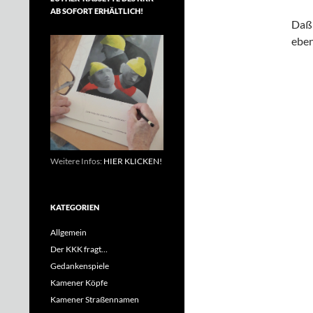
AB SOFORT ERHÄLTLICH!
Daß 
eben
Weitere Infos:
HIER KLICKEN!
KATEGORIEN
Allgemein
Der KKK fragt…
Gedankenspiele
Kamener Köpfe
Kamener Straßennamen