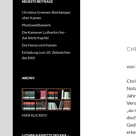
NEUESTE BEITRÄGE
Christina Greeven-Bierkämper
über Kamen
Photowettbewerb
Die Kamener Lutherkirche –
das letzte Kapitel
Die Hanse und Kamen
CH
Einladung zum 20. Zeitzeichen
des KKK
von 
ARCHIV
Chri
Nota
Jahr
Vers
„au 
HIER KLICKEN!
doch
Gedi
erke
LUTHER-KASSETTE DES KKK –