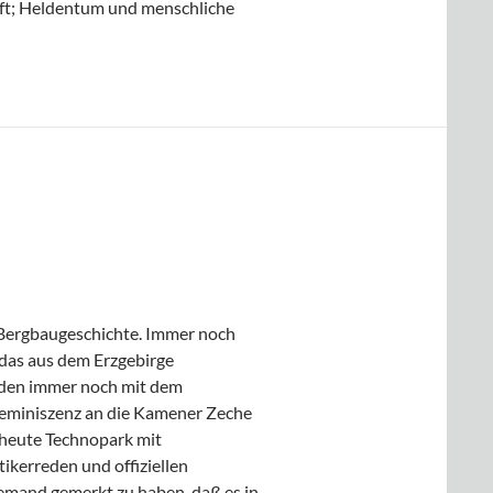
ft; Heldentum und menschliche
hen des KKK: Helden
 Bergbaugeschichte. Immer noch
 das aus dem Erzgebirge
enden immer noch mit dem
 Reminiszenz an die Kamener Zeche
heute Technopark mit
ikerreden und offiziellen
iemand gemerkt zu haben, daß es in