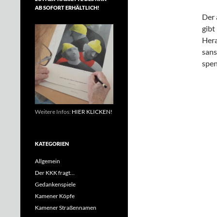
AB SOFORT ERHÄLTLICH!
Der 
gibt
Hera
sans
spen
Weitere Infos:
HIER KLICKEN!
KATEGORIEN
Allgemein
Der KKK fragt…
Gedankenspiele
Kamener Köpfe
Kamener Straßennamen