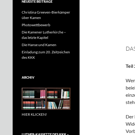
NEUESTE BEITRÄGE
Christina Greeven-Bierkämper
über Kamen
Photowettbewerb
Die Kamener Lutherkirche –
das letzte Kapitel
Die Hanse und Kamen
DAS
Einladung zum 20. Zeitzeichen
des KKK
Teil
ARCHIV
Weni
beie
einz
steh
HIER KLICKEN!
Der 
Wide
Vorb
LUTHER-KASSETTE DES KKK –