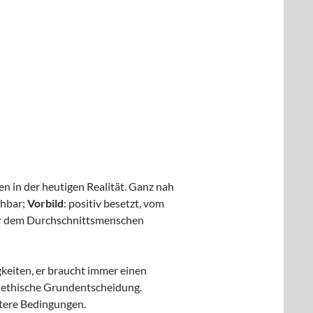
den in der heutigen Realität. Ganz nah
chbar;
Vorbild
: positiv besetzt, vom
über dem Durchschnittsmenschen
gkeiten, er braucht immer einen
ine ethische Grundentscheidung.
eitere Bedingungen.