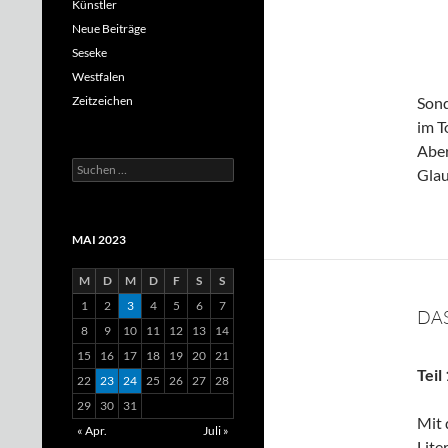
Künstler
Neue Beiträge
Seseke
Westfalen
Zeitzeichen
Sond
im T
Aber
Suchen
Glau
nach:
MAI 2023
M
D
M
D
F
S
S
1
2
3
4
5
6
7
DAS
8
9
10
11
12
13
14
15
16
17
18
19
20
21
Teil
22
23
24
25
26
27
28
29
30
31
Mit 
« Apr.
Juli »
Lite