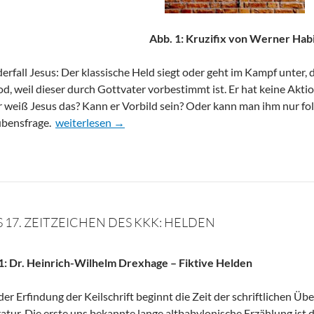
Abb. 1: Kruzifix von Werner Hab
erfall Jesus: Der klassische Held siegt oder geht im Kampf unter, d
od, weil dieser durch Gottvater vorbestimmt ist. Er hat keine Akti
 weiß Jesus das? Kann er Vorbild sein? Oder kann man ihm nur fol
Das 17. Zeitzeichen des KKK: Helden Teil 2
bensfrage.
weiterlesen
→
 17. ZEITZEICHEN DES KKK: HELDEN
 1: Dr. Heinrich-Wilhelm Drexhage – Fiktive Helden
der Erfindung der Keilschrift beginnt die Zeit der schriftlichen Üb
ratur. Die erste uns bekannte lange altbabylonische Erzählung ist