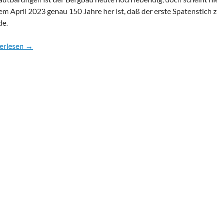
em April 2023 genau 150 Jahre her ist, daß der erste Spatenstich z
de.
Jahre Bergbau in Kamen
erlesen
→