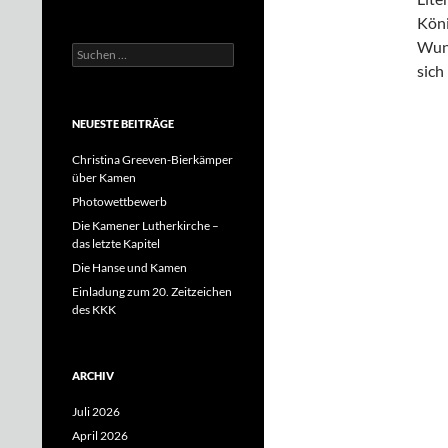
Köni
Wund
Suchen
nach:
sich
NEUESTE BEITRÄGE
Christina Greeven-Bierkämper
über Kamen
Photowettbewerb
Die Kamener Lutherkirche –
das letzte Kapitel
Die Hanse und Kamen
Einladung zum 20. Zeitzeichen
des KKK
ARCHIV
Juli 2026
April 2026