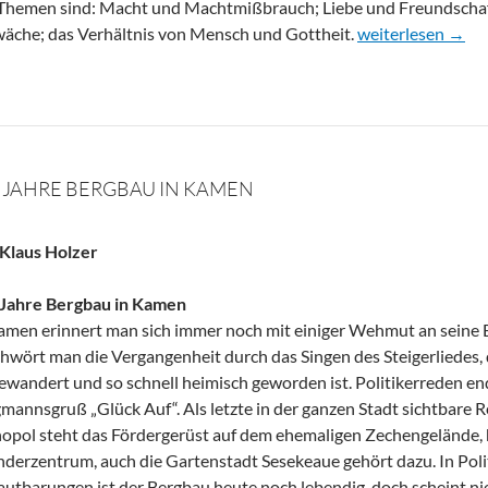
Themen sind: Macht und Machtmißbrauch; Liebe und Freundscha
Das 17. Zeitzeic
äche; das Verhältnis von Mensch und Gottheit.
weiterlesen
→
 JAHRE BERGBAU IN KAMEN
Klaus Holzer
 Jahre Bergbau in Kamen
amen erinnert man sich immer noch mit einiger Wehmut an seine
hwört man die Vergangenheit durch das Singen des Steigerliedes,
ewandert und so schnell heimisch geworden ist. Politikerreden 
mannsgruß „Glück Auf“. Als letzte in der ganzen Stadt sichtbare
pol steht das Fördergerüst auf dem ehemaligen Zechengelände, 
derzentrum, auch die Gartenstadt Sesekeaue gehört dazu. In Polit
autbarungen ist der Bergbau heute noch lebendig, doch scheint n