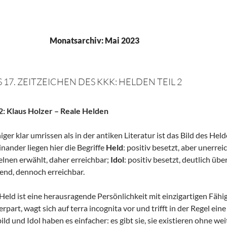
Monatsarchiv: Mai 2023
 17. ZEITZEICHEN DES KKK: HELDEN TEIL 2
 2: Klaus Holzer – Reale Helden
ger klar umrissen als in der antiken Literatur ist das Bild des Hel
inander liegen hier die Begriffe
Held
: positiv besetzt, aber unerrei
elnen erwählt, daher erreichbar;
Idol
: positiv besetzt, deutlich 
end, dennoch erreichbar.
Held ist eine herausragende Persönlichkeit mit einzigartigen Fähi
rpart, wagt sich auf terra incognita vor und trifft in der Regel e
ild und Idol haben es einfacher: es gibt sie, sie existieren ohne w