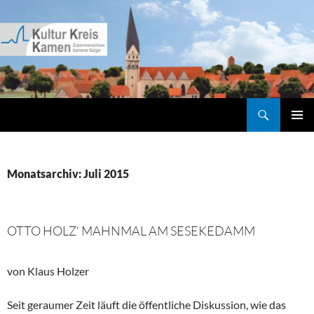
Zum
Inhalt
springen
Suchen
Kultur Kreis Kamen
PRIMÄR
MENÜ
Monatsarchiv: Juli 2015
OTTO HOLZ‘ MAHNMAL AM SESEKEDAMM
von Klaus Holzer
Seit geraumer Zeit läuft die öffentliche Diskussion, wie das