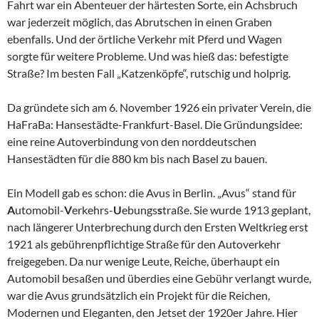
Fahrt war ein Abenteuer der härtesten Sorte, ein Achsbruch
war jederzeit möglich, das Abrutschen in einen Graben
ebenfalls. Und der örtliche Verkehr mit Pferd und Wagen
sorgte für weitere Probleme. Und was hieß das: befestigte
Straße? Im besten Fall „Katzenköpfe“, rutschig und holprig.
Da gründete sich am 6. November 1926 ein privater Verein, die
HaFraBa: Hansestädte-Frankfurt-Basel. Die Gründungsidee:
eine reine Autoverbindung von den norddeutschen
Hansestädten für die 880 km bis nach Basel zu bauen.
Ein Modell gab es schon: die Avus in Berlin. „Avus“ stand für
A
utomobil-
V
erkehrs-
U
ebungs
s
traße. Sie wurde 1913 geplant,
nach längerer Unterbrechung durch den Ersten Weltkrieg erst
1921 als gebührenpflichtige Straße für den Autoverkehr
freigegeben. Da nur wenige Leute, Reiche, überhaupt ein
Automobil besaßen und überdies eine Gebühr verlangt wurde,
war die Avus grundsätzlich ein Projekt für die Reichen,
Modernen und Eleganten, den Jetset der 1920er Jahre. Hier