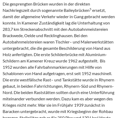
Die gesprengten Brücken wurden in der direkten
5
Nachkriegszeit durch sogenannte Baileybrücken
ersetzt,
damit der allgemeine Verkehr wieder in Gang gebracht werden
konnte. In Kamener Zuständigkeit lag die Unterhaltung von
283,7 km Streckenabschnitt mit den Autobahnmeistereien
Brackwede, Oelde und Recklinghausen. Bei den
Autobahnmeistereien waren Tischler– und Malerwerkstätten
untergebracht, die die gesamte Beschilderung von Hand aus
Holz anfertigten. Die erste Schilderbrücke mit Aluminium-
Schildern am Kamener Kreuz wurde 1962 aufgestellt. Bis
1952 wurden alle Fahrbahnmarkierungen mit Hilfe von
Schablonen von Hand aufgetragen, erst seit 1952 maschinell.
Die erste westfälische Rast– und Tankstätte wurde in Rhynern
gebaut, in beiden Fahrrichtungen, Rhynern-Süd und Rhynern-
Nord. Die beiden Raststätten sollten durch eine Unterführung
miteinander verbunden werden. Dazu kam es aber wegen des
Krieges nicht mehr. War sie im Frühjahr 1939 zunächst in
Baracken untergebracht, wurde mit Kriegsbeginn der Rohbau
bezogen. Stellplätze gab es für 250 Pkw und 120 Lkw! Heute