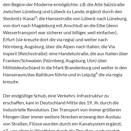
den Beginn der Moderne ermöglichte: z.B. die Alte Salzstraße
zwischen Lüneburg und Lübeck zu Lande, ergänzt durch den
3
Stecknitz-Kanal
; die Hansestraße von Lübeck nach Lüneburg,
von dort nach Magdeburg mit Anschluß an die Elbe (denn
Wassertransport war sicherer und billiger, weil einfacher),
Erfurt (sie kreuzte dort die via regia) und weiter nach
Nürnberg, Augsburg, über die Alpen nach Italien; die Via
imperii
(Reichsstraße): eine Handelsstraße, die aus Italien über
Franken/Schwaben (Nürnberg, Augsburg, Ulm) über
Mitteldeutschland in die Mark Brandenburg und weiter in den
4
Hanseraum/das Baltikum führte und in Leipzig
die via regia
kreuzte.
Der endgültige Schub, eine Verkehrs-Infrastruktur zu
erschaffen, kam in Deutschland Mitte des 19. Jh. durch die
Industrielle Revolution. Der Transport von immer größeren
Mengen über immer weitere Strecken erzwang den Ausbau
von Straßen, Flüsse wurden durch ein Kanalsystem ergänzt,
z.T., vor allem in Westfalen durch die Preußen, auch ersetzt