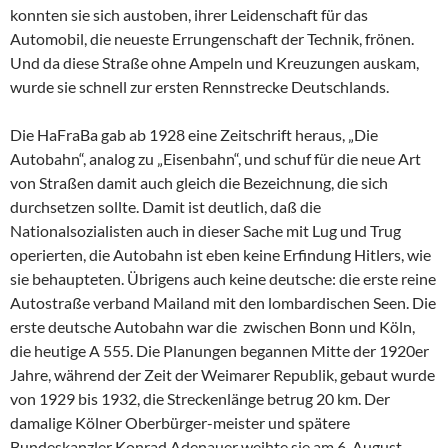
konnten sie sich austoben, ihrer Leidenschaft für das
Automobil, die neueste Errungenschaft der Technik, frönen.
Und da diese Straße ohne Ampeln und Kreuzungen auskam,
wurde sie schnell zur ersten Rennstrecke Deutschlands.
Die HaFraBa gab ab 1928 eine Zeitschrift heraus, „Die
Autobahn“, analog zu „Eisenbahn“, und schuf für die neue Art
von Straßen damit auch gleich die Bezeichnung, die sich
durchsetzen sollte. Damit ist deutlich, daß die
Nationalsozialisten auch in dieser Sache mit Lug und Trug
operierten, die Autobahn ist eben keine Erfindung Hitlers, wie
sie behaupteten. Übrigens auch keine deutsche: die erste reine
Autostraße verband Mailand mit den lombardischen Seen. Die
erste deutsche Autobahn war die zwischen Bonn und Köln,
die heutige A 555. Die Planungen begannen Mitte der 1920er
Jahre, während der Zeit der Weimarer Republik, gebaut wurde
von 1929 bis 1932, die Streckenlänge betrug 20 km. Der
damalige Kölner Oberbürger-meister und spätere
Bundeskanzler Konrad Adenauer weihte sie am 6. August