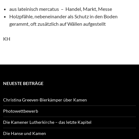
aus lateinisch mercatus – Handel, Markt, Messe
Holzpfähle, nebeneinander als Schutz in den Boden
gerammt, oft zusätzlich auf Wällen aufgestellt
KH
NEUESTE BEITRÄGE
Christina Greeven-Bierkämper über Kamen
Photowettbewerb
Die Kamener Lutherkirche – das letzte Kapitel
Die Hanse und Kamen