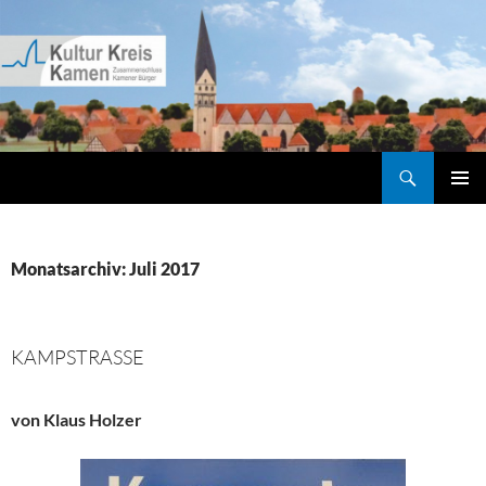
Zum
Inhalt
springen
Suchen
Kultur Kreis Kamen
PRIMÄR
MENÜ
Monatsarchiv: Juli 2017
KAMPSTRASSE
von Klaus Holzer