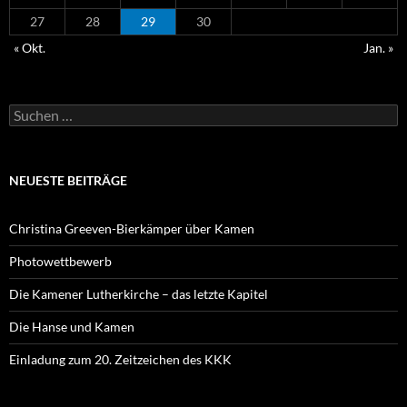
27
28
29
30
« Okt.
Jan. »
Suchen
nach:
NEUESTE BEITRÄGE
Christina Greeven-Bierkämper über Kamen
Photowettbewerb
Die Kamener Lutherkirche – das letzte Kapitel
Die Hanse und Kamen
Einladung zum 20. Zeitzeichen des KKK