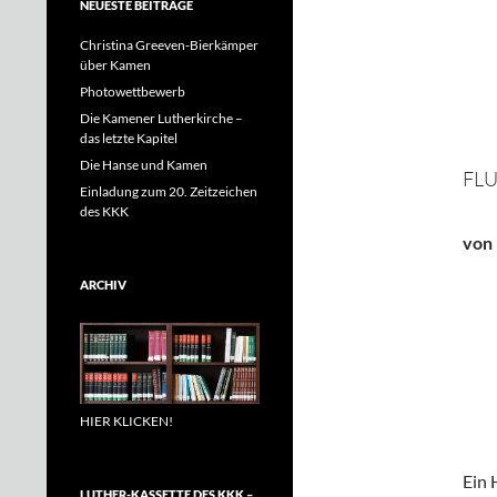
NEUESTE BEITRÄGE
Christina Greeven-Bierkämper
über Kamen
Photowettbewerb
Die Kamener Lutherkirche –
das letzte Kapitel
Die Hanse und Kamen
FL
Einladung zum 20. Zeitzeichen
des KKK
von 
ARCHIV
HIER KLICKEN!
Ein 
LUTHER-KASSETTE DES KKK –