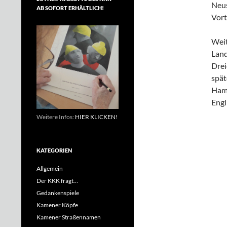
Neus
AB SOFORT ERHÄLTLICH!
Vort
Weit
Land
Drei
spät
Hamm
Engl
Weitere Infos:
HIER KLICKEN!
KATEGORIEN
Allgemein
Der KKK fragt…
Gedankenspiele
Kamener Köpfe
Kamener Straßennamen