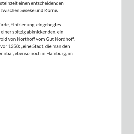
teinzeit einen entscheidenden
en zwischen Seseke und Körne.
de, Einfriedung, eingehegtes
einer spitzig abknickenden, ein
evold von Northoff vom Gut Nordhoff,
vor 1358: „eine Stadt, die man den
ennbar, ebenso noch in Hamburg, im