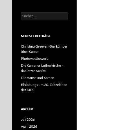
Suchen
nach:
NEUESTE BEITRÄGE
Christina Greeven-Bierkämper
über Kamen
Photowettbewerb
Die Kamener Lutherkirche –
das letzte Kapitel
Die Hanse und Kamen
Einladung zum 20. Zeitzeichen
des KKK
ARCHIV
Juli 2026
April 2026