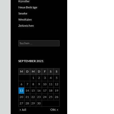
Künstler
Neue Beiträge
Seseke
Westfalen
Zeitzeichen
Suchen
nach:
SEPTEMBER 2021
M
D
M
D
F
S
S
1
2
3
4
5
6
7
8
9
10
11
12
13
14
15
16
17
18
19
20
21
22
23
24
25
26
27
28
29
30
« Juli
Okt. »