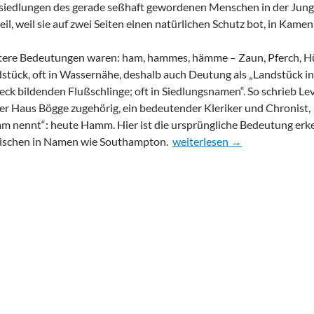
iedlungen des gerade seßhaft gewordenen Menschen in der Jungs
eil, weil sie auf zwei Seiten einen natürlichen Schutz bot, in Kam
ere Bedeutungen waren: ham, hammes, hämme – Zaun, Pferch, Hür
stück, oft in Wassernähe, deshalb auch Deutung als „Landstück in 
eck bildenden Flußschlinge; oft in Siedlungsnamen“. So schrieb L
er Haus Bögge zugehörig, ein bedeutender Kleriker und Chronist,
 nennt“: heute Hamm. Hier ist die ursprüngliche Bedeutung erk
Flurname: Hemsack
ischen in Namen wie Southampton.
weiterlesen
→