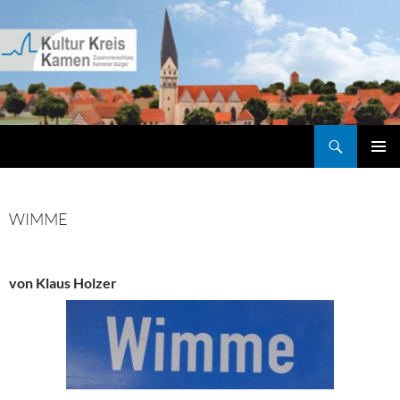
Zum
Inhalt
springen
Suchen
Kultur Kreis Kamen
PRIMÄR
MENÜ
WIMME
von Klaus Holzer