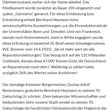
Dämmerzustand, woher sich der Name ableitet. Das
Medikament wurde zunächst als Bayer 205 eingesetzt und
später „Germanin“ genannt. Für diese Entdeckung bzw.
Entwicklung erhielt Bernhard Heymann hohe
wissenschaftliche Auszeichnungen, u.a. die Ehrendoktorwürde
der Universitäten Bonn und Dresden. Und von Frankreich,
damals noch Kolonialmacht, stark in Afrika engagiert, wurde
diese Erfindung so bewertet (lt. Brief seines Schwiegersohnes
W.E. Brenner vom 14.4.1931): „Sie ist mehr wert als alle
Reparationsleistungen.“ Das bezog sich auf die 132 Milliarden
Goldmark, damals etwa 47.000 Tonnen Gold, die Deutschland
an Reparationen nach dem I. Weltkrieg zu zahlen hatte,
zuzüglich 26% des Wertes seiner Ausfuhren!
Der damalige Kamener Bürgermeister, Gustav Adolf
Berensmann, gratulierte Bernhard Heymann zu seinem 70.
Geburtstag. Er schrieb: „Dem bekannten Wissenschaftler und
bedeutenden Sohn unserer Stadt sendet zu seinem 70.
Geburtstage die herzlichsten Glückwünsche der Magistrat der