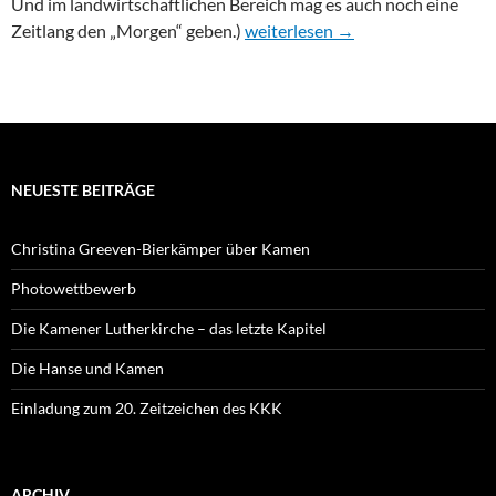
Und im landwirtschaftlichen Bereich mag es auch noch eine
Flurnamen: Malter – Scheffel
Zeitlang den „Morgen“ geben.)
weiterlesen
→
NEUESTE BEITRÄGE
Christina Greeven-Bierkämper über Kamen
Photowettbewerb
Die Kamener Lutherkirche – das letzte Kapitel
Die Hanse und Kamen
Einladung zum 20. Zeitzeichen des KKK
ARCHIV