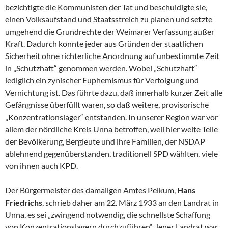
bezichtigte die Kommunisten der Tat und beschuldigte sie,
einen Volksaufstand und Staatsstreich zu planen und setzte
umgehend die Grundrechte der Weimarer Verfassung außer
Kraft. Dadurch konnte jeder aus Gründen der staatlichen
Sicherheit ohne richterliche Anordnung auf unbestimmte Zeit
in „Schutzhaft“ genommen werden. Wobei „Schutzhaft“
lediglich ein zynischer Euphemismus für Verfolgung und
Vernichtung ist. Das führte dazu, daß innerhalb kurzer Zeit alle
Gefängnisse überfüllt waren, so daß weitere, provisorische
„Konzentrationslager“ entstanden. In unserer Region war vor
allem der nördliche Kreis Unna betroffen, weil hier weite Teile
der Bevölkerung, Bergleute und ihre Familien, der NSDAP
ablehnend gegenüberstanden, traditionell SPD wählten, viele
von ihnen auch KPD.
Der Bürgermeister des damaligen Amtes Pelkum,
Hans
Friedrichs
, schrieb daher am 22. März 1933 an den Landrat in
Unna, es sei „zwingend notwendig, die schnellste Schaffung
von Konzentrationslagern durchzuführen“. Jener Landrat war