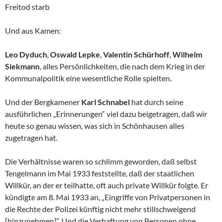
Freitod starb
Und aus Kamen:
Leo Dyduch
,
Oswald Lepke
,
Valentin Schürhoff
,
Wilhelm
Siekmann
, alles Persönlichkeiten, die nach dem Krieg in der
Kommunalpolitik eine wesentliche Rolle spielten.
Und der Bergkamener
Karl Schnabel
hat durch seine
ausführlichen „Erinnerungen“ viel dazu beigetragen, daß wir
heute so genau wissen, was sich in Schönhausen alles
zugetragen hat.
Die Verhältnisse waren so schlimm geworden, daß selbst
Tengelmann im Mai 1933 feststellte, daß der staatlichen
Willkür, an der er teilhatte, oft auch private Willkür folgte. Er
kündigte am 8. Mai 1933 an, „Eingriffe von Privatpersonen in
die Rechte der Polizei künftig nicht mehr stillschweigend
[hinzunehmen]“. Und die Verhaftung von Personen ohne