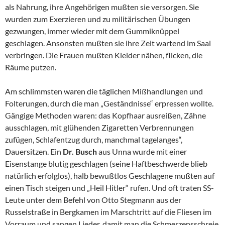
als Nahrung, ihre Angehörigen mußten sie versorgen. Sie
wurden zum Exerzieren und zu militärischen Übungen
gezwungen, immer wieder mit dem Gummiknüppel
geschlagen. Ansonsten mußten sie ihre Zeit wartend im Saal
verbringen. Die Frauen mußten Kleider nähen, flicken, die
Räume putzen.
Am schlimmsten waren die täglichen Mißhandlungen und
Folterungen, durch die man „Geständnisse“ erpressen wollte.
Gängige Methoden waren: das Kopfhaar ausreißen, Zähne
ausschlagen, mit glühenden Zigaretten Verbrennungen
zufügen, Schlafentzug durch, manchmal tagelanges“,
Dauersitzen. Ein
Dr.
Busch
aus Unna wurde mit einer
Eisenstange blutig geschlagen (seine Haftbeschwerde blieb
natürlich erfolglos), halb bewußtlos Geschlagene mußten auf
einen Tisch steigen und „Heil Hitler“ rufen. Und oft traten SS-
Leute unter dem Befehl von Otto Stegmann aus der
Russelstraße in Bergkamen im Marschtritt auf die Fliesen im
Vorraum und sangen Lieder, damit man die Schmerzensschreie