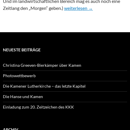
Und im landwirtschaftlichen Bereich mag es auch noch eine
Flurnamen: Malter – Scheffel
Zeitlang den „Morgen“ geben.)
weiterlesen
→
NEUESTE BEITRÄGE
Christina Greeven-Bierkämper über Kamen
Photowettbewerb
Die Kamener Lutherkirche – das letzte Kapitel
Die Hanse und Kamen
Einladung zum 20. Zeitzeichen des KKK
ARCHIV