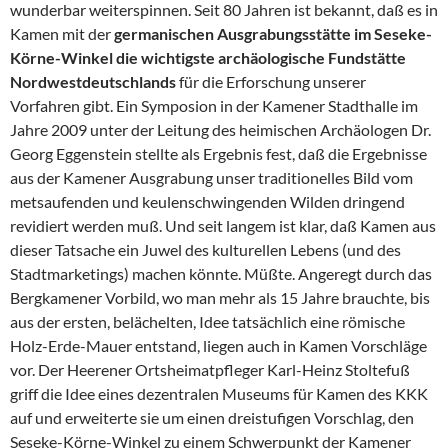
wunderbar weiterspinnen. Seit 80 Jahren ist bekannt, daß es in
Kamen mit der
germanischen Ausgrabungsstätte im Seseke-
Körne-Winkel die wichtigste archäologische Fundstätte
Nordwestdeutschlands
für die Erforschung unserer
Vorfahren gibt. Ein Symposion in der Kamener Stadthalle im
Jahre 2009 unter der Leitung des heimischen Archäologen Dr.
Georg Eggenstein stellte als Ergebnis fest, daß die Ergebnisse
aus der Kamener Ausgrabung unser traditionelles Bild vom
metsaufenden und keulenschwingenden Wilden dringend
revidiert werden muß. Und seit langem ist klar, daß Kamen aus
dieser Tatsache ein Juwel des kulturellen Lebens (und des
Stadtmarketings) machen könnte. Müßte. Angeregt durch das
Bergkamener Vorbild, wo man mehr als 15 Jahre brauchte, bis
aus der ersten, belächelten, Idee tatsächlich eine römische
Holz-Erde-Mauer entstand, liegen auch in Kamen Vorschläge
vor. Der Heerener Ortsheimatpfleger Karl-Heinz Stoltefuß
griff die Idee eines dezentralen Museums für Kamen des KKK
auf und erweiterte sie um einen dreistufigen Vorschlag, den
Seseke-Körne-Winkel zu einem Schwerpunkt der Kamener