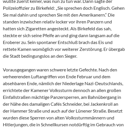
wußte zuerst keiner, was nun zu tun war. Dann sagte der
Polizeioffizier zu Birkefeld: „Sie sprechen doch Englisch. Gehen
Sie mal dahin und sprechen Sie mit den Amerikanern.“ Die
standen inzwischen relativ locker vor ihren Panzern und
hatten sich Zigaretten angesteckt. Als Birkefeld das sah,
steckte er sich seine Pfeife an und ging dann langsam auf die
Eroberer zu. Sein spontaner Entschluß brach das Eis und
rettete Kamen womöglich vor weiterer Zerstörung. Er übergab
die Stadt bedingungslos an den Sieger.
Vorausgegangen waren schwere letzte Gefechte. Nach den
verheerenden Luftangriffen von Ende Februar und dem
absehbaren Ende, nämlich der Niederlage Nazi-Deutschlands,
errichtete der Kamener Volkssturm dennoch an allen großen
Einfallstraßen mächtige Panzersperren, am Bahnübergang in
der Nähe des damaligen Cafés Schneider, bei Jackenkroll an
der Hammer Straße und auch auf der Lünener Straße. Besetzt
wurden diese Sperren von alten Volkssturmmännern und
Hitlerjungen, die in Schnellkursen notdürftig im Gebrauch von