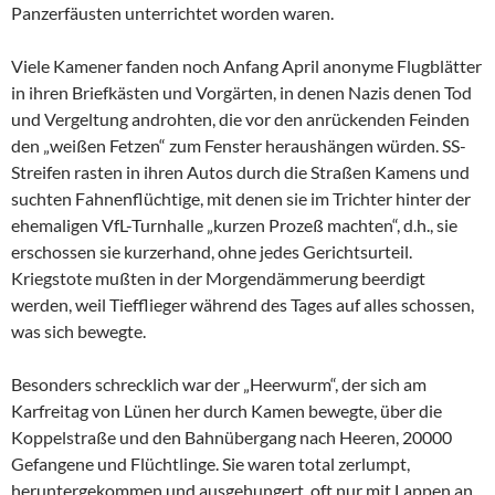
Panzerfäusten unterrichtet worden waren.
Viele Kamener fanden noch Anfang April anonyme Flugblätter
in ihren Briefkästen und Vorgärten, in denen Nazis denen Tod
und Vergeltung androhten, die vor den anrückenden Feinden
den „weißen Fetzen“ zum Fenster heraushängen würden. SS-
Streifen rasten in ihren Autos durch die Straßen Kamens und
suchten Fahnenflüchtige, mit denen sie im Trichter hinter der
ehemaligen VfL-Turnhalle „kurzen Prozeß machten“, d.h., sie
erschossen sie kurzerhand, ohne jedes Gerichtsurteil.
Kriegstote mußten in der Morgendämmerung beerdigt
werden, weil Tiefflieger während des Tages auf alles schossen,
was sich bewegte.
Besonders schrecklich war der „Heerwurm“, der sich am
Karfreitag von Lünen her durch Kamen bewegte, über die
Koppelstraße und den Bahnübergang nach Heeren, 20000
Gefangene und Flüchtlinge. Sie waren total zerlumpt,
heruntergekommen und ausgehungert, oft nur mit Lappen an