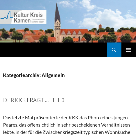
Zum
Inhalt
springen
Suchen
Kultur Kreis Kamen
PRIMÄR
MENÜ
Kategoriearchiv: Allgemein
DER KKK FRAGT … TEIL 3
Das letzte Mal präsentierte der KKK das Photo eines jungen
Paares, das offensichtlich in sehr bescheidenen Verhältnissen
lebte, in der für die Zwischenkriegszeit typischen Wohnküche